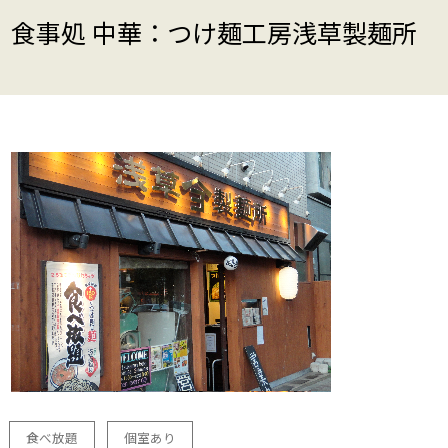
食事処 中華：つけ麺工房浅草製麺所
食べ放題
個室あり