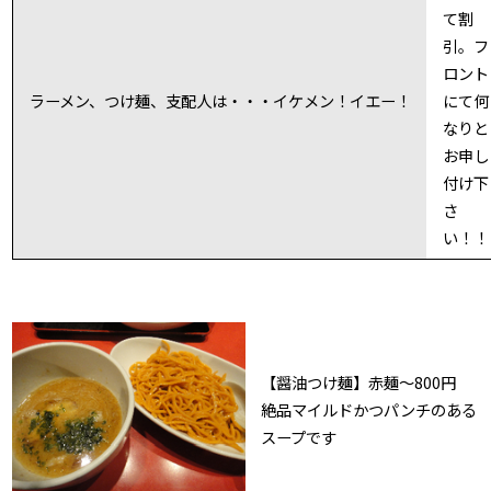
て割
引。フ
ロント
ラーメン、つけ麺、支配人は・・・イケメン！イエー！
にて何
なりと
お申し
付け下
さ
い！！
【醤油つけ麺】赤麺〜800円
絶品マイルドかつパンチのある
スープです