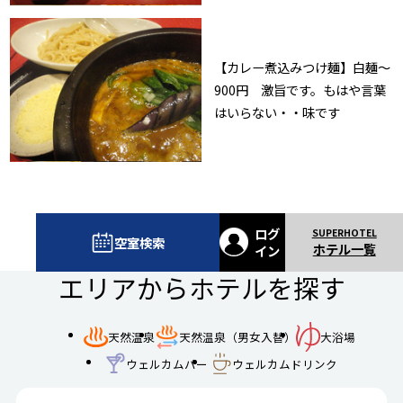
【カレー煮込みつけ麺】白麺〜
900円 激旨です。もはや言葉
はいらない・・味です
ログ
空室検索
ホテル一覧
イン
エリアからホテルを探す
天然温泉
天然温泉（男女入替）
大浴場
ウェルカムバー
ウェルカムドリンク