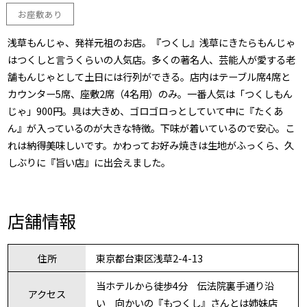
お座敷あり
浅草もんじゃ、発祥元祖のお店。『つくし』浅草にきたらもんじゃ
はつくしと言うくらいの人気店。多くの著名人、芸能人が愛する老
舗もんじゃとして土日には行列ができる。店内はテーブル席4席と
カウンター5席、座敷2席（4名用）のみ。一番人気は「つくしもん
じゃ」900円。具は大きめ、ゴロゴロっとしていて中に『たくあ
ん』が入っているのが大きな特徴。下味が着いているので安心。こ
れは納得美味しいです。かわってお好み焼きは生地がふっくら、久
しぶりに『旨い店』に出会えました。
店舗情報
住所
東京都台東区浅草2-4-13
当ホテルから徒歩4分 伝法院裏手通り沿
アクセス
い 向かいの『もつくし』さんとは姉妹店