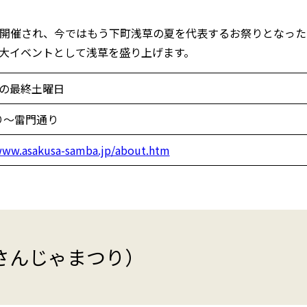
以上開催され、今ではもう下町浅草の夏を代表するお祭りとなっ
一大イベントとして浅草を盛り上げます。
月の最終土曜日
り〜雷門通り
www.asakusa-samba.jp/about.htm
さんじゃまつり）