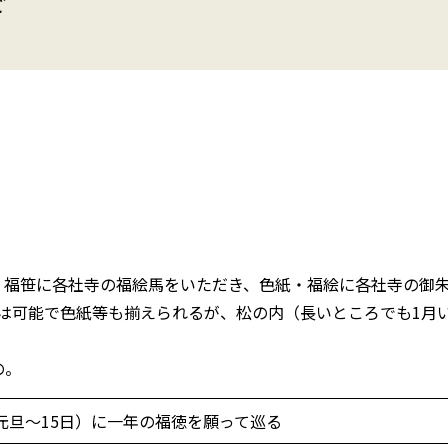
で
。福笹に各社寺の福絵馬をいただき、色紙・福絵に各社寺の御
は可能で色紙等も揃えられるが、松の内（長いところでも1月
の。
元旦〜15日）に一年の福徳を願って巡る