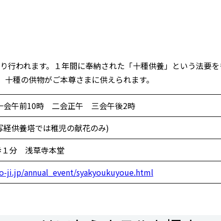
が執り行われます。１年間に奉納された「十種供養」という法要
、十種の供物がご本尊さまに供えられます。
 一会午前10時 二会正午 三会午後2時
写経供養塔では稚児の献花のみ)
歩１分 浅草寺本堂
o-ji.jp/annual_event/syakyoukuyoue.html