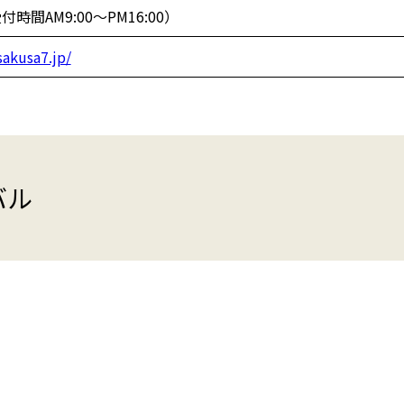
時間AM9:00～PM16:00）
akusa7.jp/
バル