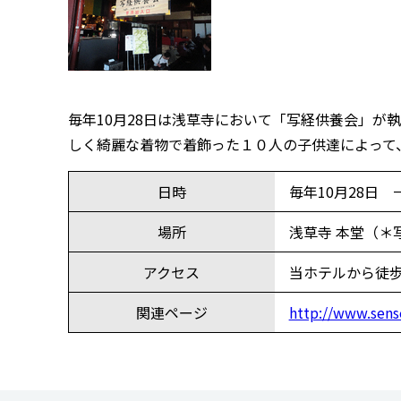
毎年10月28日は浅草寺において「写経供養会」
しく綺麗な着物で着飾った１０人の子供達によって
日時
毎年10月28日
場所
浅草寺 本堂（＊
アクセス
当ホテルから徒
関連ページ
http://www.sens