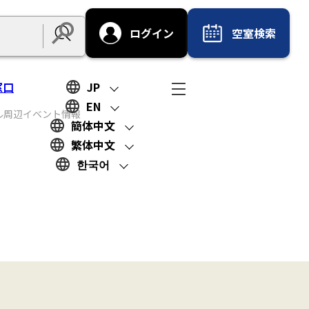
ログイン
空室検索
Submit
窓口
JP
EN
ル周辺イベント情報
簡体中文
繁体中文
한국어