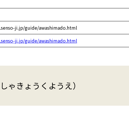
.senso-ji.jp/guide/awashimado.html
.senso-ji.jp/guide/awashimado.html
（しゃきょうくようえ）