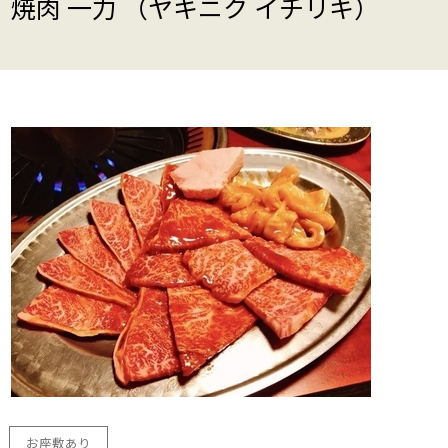
焼肉 一力 （ヤキニク イチリキ）
お座敷あり