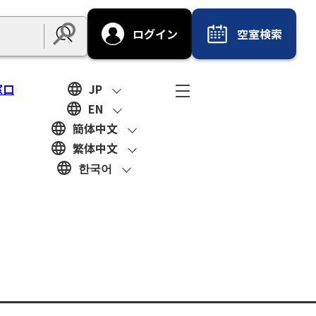
ログイン
空室検索
Submit
窓口
JP
EN
簡体中文
繁体中文
한국어