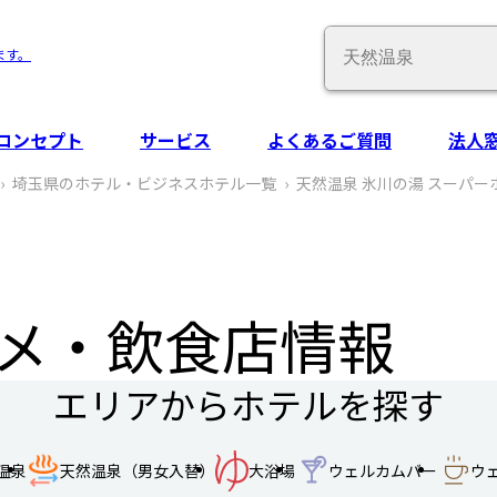
Conduct
ます。
a
search
コンセプト
サービス
よくあるご質問
法人
埼玉県のホテル・ビジネスホテル一覧
天然温泉 氷川の湯 スーパーホ
メ‧飲食店情報
エリアからホテルを探す
温泉
天然温泉（男女入替）
大浴場
ウェルカムバー
ウ