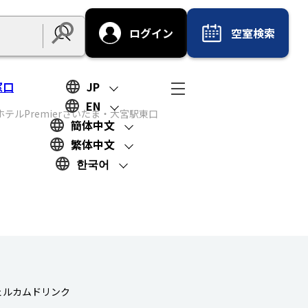
ログイン
空室検索
Submit
窓口
JP
EN
テルPremierさいたま・大宮駅東口
簡体中文
繁体中文
한국어
ェルカムドリンク