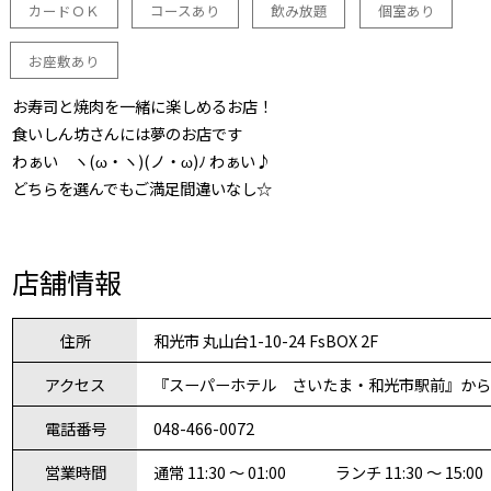
カードＯＫ
コースあり
飲み放題
個室あり
お座敷あり
お寿司と焼肉を一緒に楽しめるお店！
食いしん坊さんには夢のお店です
わぁい ヽ(ω・ヽ)(ノ・ω)ﾉ わぁい♪
どちらを選んでもご満足間違いなし☆
店舗情報
住所
和光市 丸山台1-10-24 FsBOX 2F
アクセス
『スーパーホテル さいたま・和光市駅前』から
電話番号
048-466-0072
営業時間
通常 11:30 ～ 01:00 ランチ 11:30 ～ 15:00