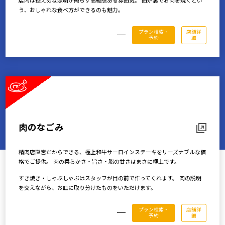
店内は控えめな照明が照らす高級感ある雰囲気。 囲炉裏でお肉を焼くとい
う、おしゃれな食べ方ができるのも魅力。
プラン検索・
店舗詳
予約
細
肉のなごみ
精肉店直営だからできる、極上和牛サーロインステーキをリーズナブルな価
格でご提供。 肉の柔らかさ・旨さ・脂の甘さはまさに極上です。
すき焼き・しゃぶしゃぶはスタッフが目の前で作ってくれます。 肉の説明
を交えながら、お皿に取り分けたものをいただけます。
プラン検索・
店舗詳
予約
細