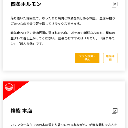
四条ホルモン
落ち着いた雰囲気で、ゆったりと焼肉とお酒を楽しめるお店。 全席が掘り
ごたつなので皆で足を崩してリラックスできます。
昨年食べログの焼肉百選に選ばれた名店。 地元産の新鮮なお肉を、秘伝の
生タレで召し上がってください。 店長のおすすめは「サガリ」「豚ホルモ
ン」「ぼんち鍋」です。
プラン検索・
店舗詳
予約
細
櫓鮨 本店
カウンターならではの木の温もり香りに包まれながら、新鮮な素材をふんだ