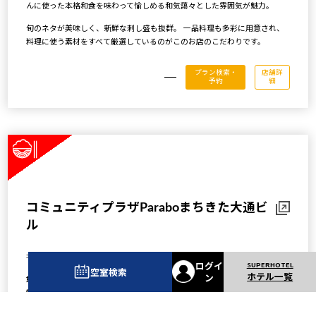
んに使った本格和食を味わって愉しめる和気藹々とした雰囲気が魅力。
旬のネタが美味しく、新鮮な刺し盛も抜群。 一品料理も多彩に用意され、
料理に使う素材をすべて厳選しているのがこのお店のこだわりです。
プラン検索・
店舗詳
予約
細
コミュニティプラザParaboまちきた大通ビ
ル
北見駅横にあるコミュニティプラザ。 地元のみんなもお買い物しています。
ログイ
空室検索
ホテル一覧
ン
飲食店をはじめテナントが沢山入っており、地下のお土産さんには、北見名
物も沢山あります。 ハッカを使用した「ハッカ飴」やつまようじ、スイー
ツも。 是非足を運んでみてくださいね。