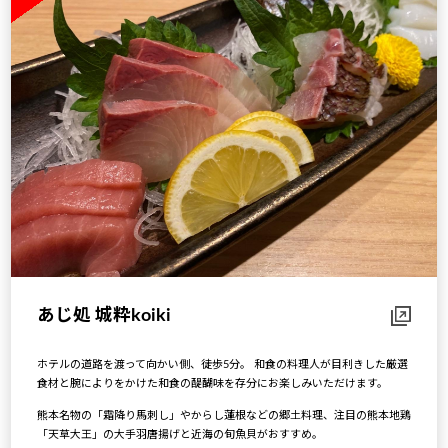
あじ処 城粋koiki
ホテルの道路を渡って向かい側、徒歩5分。 和食の料理人が目利きした厳選
食材と腕によりをかけた和食の醍醐味を存分にお楽しみいただけます。
熊本名物の「霜降り馬刺し」やからし蓮根などの郷土料理、注目の熊本地鶏
「天草大王」の大手羽唐揚げと近海の旬魚貝がおすすめ。