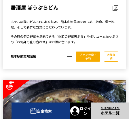
居酒屋 ぼうぶらどん
ホテルの隣のビル３Fにあるお店。 熊本名物馬肉をはじめ、地魚、郷土料
理、そして新鮮な野菜にこだわっています。
その時の旬の野菜を堪能できる「季節の野菜天ぷら」やボリュームたっぷり
の「お刺身の盛り合わせ」はお酒に合います。
プラン検索・
店舗詳
熊本駅前天然温泉
予約
細
ログイ
空室検索
ホテル一覧
ン