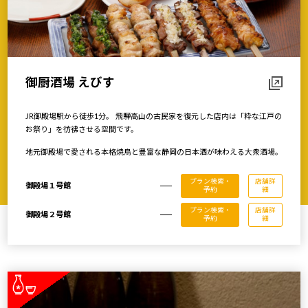
御厨酒場 えびす
JR御殿場駅から徒歩1分。 飛騨高山の古民家を復元した店内は「粋な江戸の
お祭り」を彷彿させる空間です。
地元御殿場で愛される本格焼鳥と豊富な静岡の日本酒が味わえる大衆酒場。
プラン検索・
店舗詳
御殿場１号館
予約
細
プラン検索・
店舗詳
御殿場２号館
予約
細