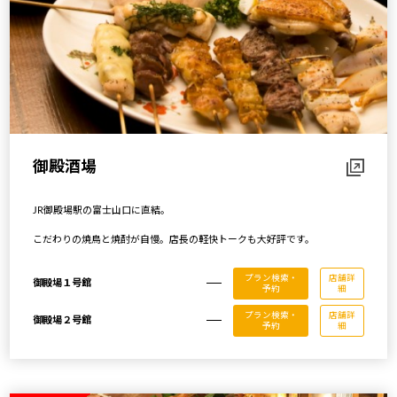
御殿酒場
JR御殿場駅の富士山口に直結。
こだわりの焼鳥と焼酎が自慢。店長の軽快トークも大好評です。
プラン検索・
店舗詳
御殿場１号館
予約
細
プラン検索・
店舗詳
御殿場２号館
予約
細