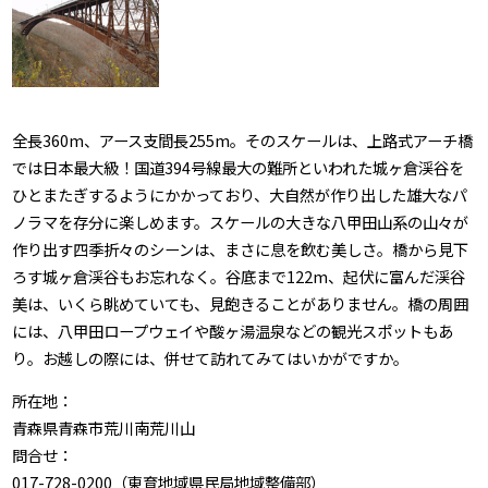
全長360m、アース支間長255m。そのスケールは、上路式アーチ橋
では日本最大級！国道394号線最大の難所といわれた城ヶ倉渓谷を
ひとまたぎするようにかかっており、大自然が作り出した雄大なパ
ノラマを存分に楽しめます。スケールの大きな八甲田山系の山々が
作り出す四季折々のシーンは、まさに息を飲む美しさ。橋から見下
ろす城ヶ倉渓谷もお忘れなく。谷底まで122m、起伏に富んだ渓谷
美は、いくら眺めていても、見飽きることがありません。橋の周囲
には、八甲田ロープウェイや酸ヶ湯温泉などの観光スポットもあ
り。お越しの際には、併せて訪れてみてはいかがですか。
所在地：
青森県青森市荒川南荒川山
問合せ：
017-728-0200（東育地域県民局地域整備部）