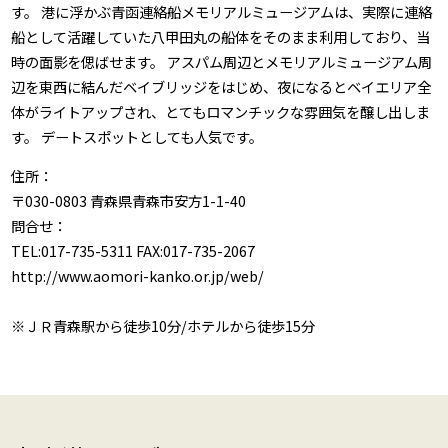
す。 港に浮かぶ青函連絡船メモリアルミュージアムは、実際に連絡
船として活躍していた八甲田丸の船体をそのまま利用しており、当
時の面影を偲ばせます。 アスパム周辺とメモリアルミュージアム周
辺を東西に結んだベイブリッジをはじめ、夜になるとベイエリア全
体がライトアップされ、とてもロマンチックな雰囲気を醸し出しま
す。 デートスポットとしても人気です。
住所：
〒030-0803 青森県青森市安方1-1-40
問合せ：
TEL:017-735-5311 FAX:017-735-2067
http://www.aomori-kanko.or.jp/web/
※ＪＲ青森駅から徒歩10分/ホテルから徒歩15分