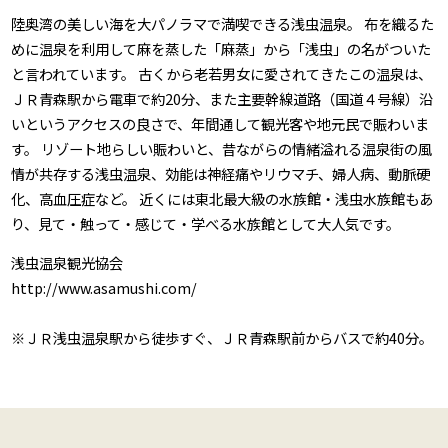
陸奥湾の美しい海を大パノラマで満喫できる浅虫温泉。 布を織るた
めに温泉を利用して麻を蒸した「麻蒸」から「浅虫」の名がついた
と言われています。 古くから老若男女に愛されてきたこの温泉は、
ＪＲ青森駅から電車で約20分、また主要幹線道路（国道４号線）沿
いというアクセスの良さで、年間通して観光客や地元民で賑わいま
す。 リゾート地らしい賑わいと、昔ながらの情緒溢れる温泉街の風
情が共存する浅虫温泉、効能は神経痛やリウマチ、婦人病、動脈硬
化、高血圧症など。 近くには東北最大級の水族館・浅虫水族館もあ
り、見て・触って・感じて・学べる水族館として大人気です。
浅虫温泉観光協会
http://www.asamushi.com/
※ＪＲ浅虫温泉駅から徒歩すぐ、ＪＲ青森駅前からバスで約40分。