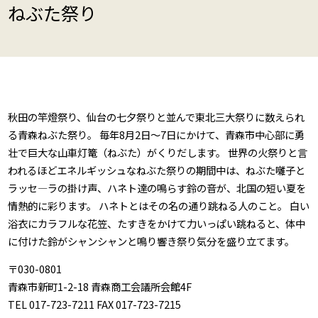
ねぶた祭り
秋田の竿燈祭り、仙台の七夕祭りと並んで東北三大祭りに数えられ
る青森ねぶた祭り。 毎年8月2日～7日にかけて、青森市中心部に勇
壮で巨大な山車灯篭（ねぶた）がくりだします。 世界の火祭りと言
われるほどエネルギッシュなねぶた祭りの期間中は、ねぶた囃子と
ラッセ―ラの掛け声、ハネト達の鳴らす鈴の音が、北国の短い夏を
情熱的に彩ります。 ハネトとはその名の通り跳ねる人のこと。 白い
浴衣にカラフルな花笠、たすきをかけて力いっぱい跳ねると、体中
に付けた鈴がシャンシャンと鳴り響き祭り気分を盛り立てます。
〒030-0801
青森市新町1-2-18 青森商工会議所会館4F
TEL 017-723-7211 FAX 017-723-7215