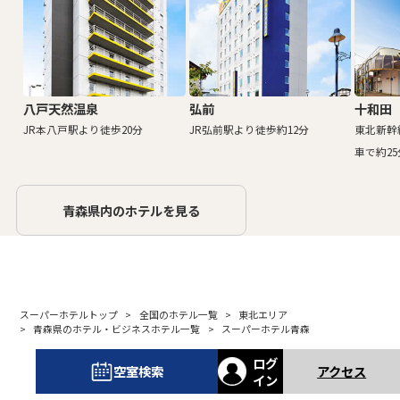
八戸天然温泉
弘前
十和田
JR本八戸駅より徒歩20分
JR弘前駅より徒歩約12分
東北新幹
車で約25
青森県内のホテルを見る
スーパーホテルトップ
全国のホテル一覧
東北エリア
青森県のホテル・ビジネスホテル一覧
スーパーホテル青森
ログ
空室検索
アクセス
イン