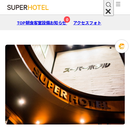
0
TOP
朝⾷
客室
設備
お知らせ
アクセス
フォト