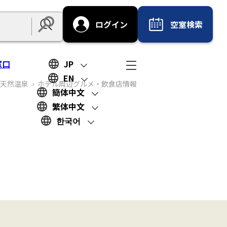
ログイン
空室検索
Submit
窓口
JP
EN
袋天然温泉
ホテル周辺グルメ‧飲食店情報
簡体中文
繁体中文
한국어