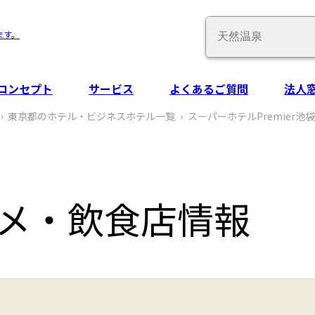
Conduct
ます。
a
search
コンセプト
サービス
よくあるご質問
法人
東京都のホテル・ビジネスホテル一覧
スーパーホテルPremier池
メ‧飲食店情報