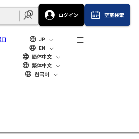
ログイン
空室検索
Submit
窓口
JP
EN
簡体中文
繁体中文
한국어