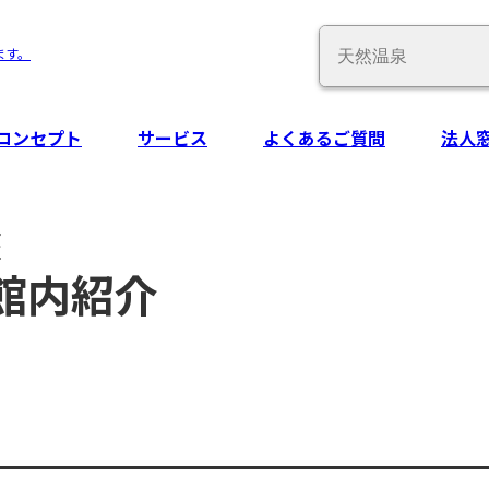
Conduct
ます。
a
search
コンセプト
サービス
よくあるご質問
法人
座
 館内紹介