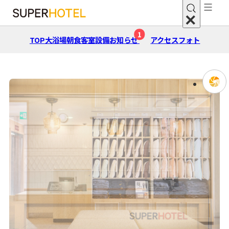
1
TOP
大浴場
朝⾷
客室
設備
お知らせ
アクセス
フォト