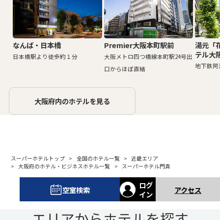
なんば・日本橋
Premier大阪本町駅前
湯元「
テル大
日本橋駅より徒歩約１分
大阪メトロ四つ橋線本町駅24号出
地下鉄阿
口からほぼ直結
大阪府内のホテルを見る
スーパーホテルトップ
全国のホテル一覧
近畿エリア
大阪府のホテル・ビジネスホテル一覧
スーパーホテル門真
ログ
空室検索
アクセス
イン
エリアからホテルを探す