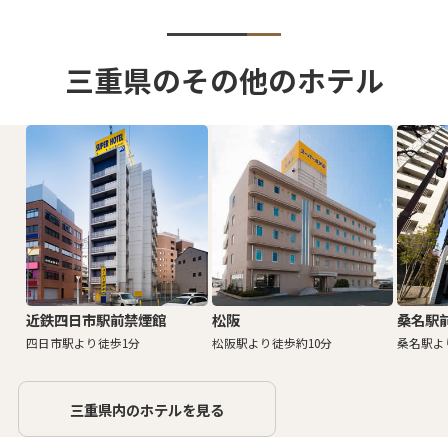
三重県のその他のホテル
近鉄四日市駅前禁煙館
松阪
桑名駅
四日市駅より徒歩1分
松阪駅より徒歩約10分
桑名駅よ
三重県内のホテルを見る