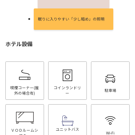
眠りに⼊りやすい「少し暗め」の照明
ホテル設備
喫煙コーナー(屋
コインランドリ
駐車場
外の場合有)
ー
ユニットバス
ＶＯＤルームシ
Wi-Fi