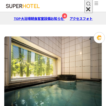
4
TOP
大浴場
朝⾷
客室
設備
お知らせ
アクセス
フォト