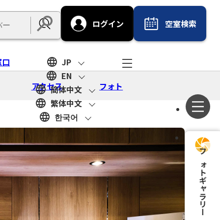
ログイン
空室検索
Submit
窓口
JP
EN
アクセス
フォト
簡体中文
繁体中文
한국어
フォトギャラリー