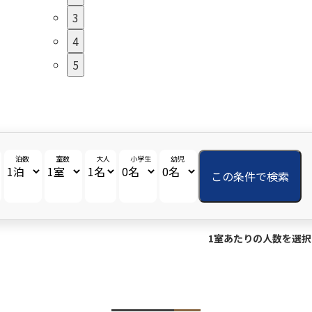
3
4
5
泊数
室数
大人
小学生
幼児
この条件で検索
1室あたりの人数を選