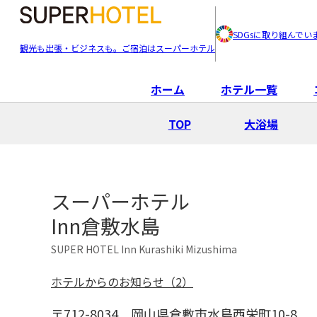
SDGsに取り組んでい
観光も出張・ビジネスも。ご宿泊はスーパーホテル
ホーム
ホテル一覧
TOP
大浴場
スーパーホテル
Inn倉敷水島
SUPER HOTEL Inn Kurashiki Mizushima
ホテルからのお知らせ（2）
〒712-8034
岡山県倉敷市水島西栄町10-8