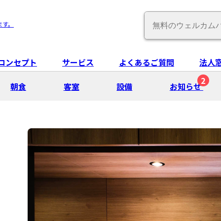
Conduct
ます。
a
search
コンセプト
サービス
よくあるご質問
法人
2
朝⾷
客室
設備
お知らせ