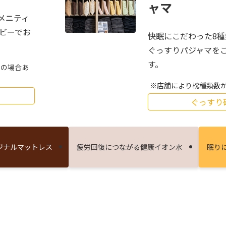
ャマ
メニティ
ロビーでお
快眠にこだわった8
ぐっすりパジャマを
す。
しの場合あ
店舗により枕種類数
ぐっすり
ジナルマットレス
疲労回復につながる健康イオン⽔
眠り