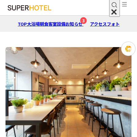
3
TOP
大浴場
朝⾷
客室
設備
お知らせ
アクセス
フォト