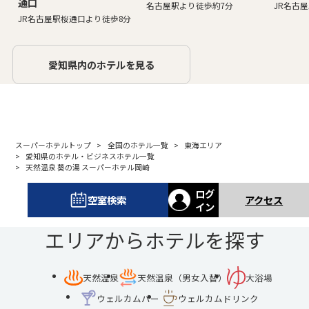
通口
名古屋駅より徒歩約7分
JR名古
JR名古屋駅桜通口より徒歩8分
愛知県内のホテルを見る
スーパーホテルトップ
全国のホテル一覧
東海エリア
愛知県のホテル・ビジネスホテル一覧
天然温泉 葵の湯 スーパーホテル岡崎
ログ
空室検索
アクセス
イン
エリアからホテルを探す
天然温泉
天然温泉（男女入替）
大浴場
ウェルカムバー
ウェルカムドリンク