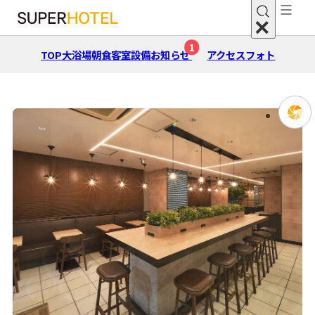
1
TOP
大浴場
朝⾷
客室
設備
お知らせ
アクセス
フォト