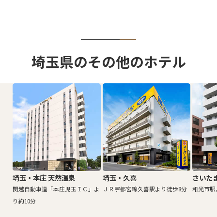
埼玉県のその他のホテル
埼玉・本庄 天然温泉
埼玉・久喜
さいた
関越自動車道「本庄児玉ＩＣ」よ
ＪＲ宇都宮線久喜駅より徒歩8分
和光市駅
り約10分