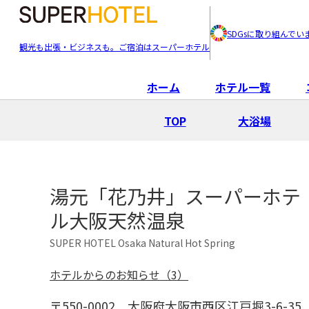
SDGsに取り組んでい
観光も出張・ビジネスも。ご宿泊はスーパーホテル
ホーム
ホテル一覧
TOP
大浴場
湯元「花乃井」スーパーホテ
ル大阪天然温泉
SUPER HOTEL Osaka Natural Hot Spring
ホテルからのお知らせ（3）
〒550-0002
大阪府大阪市西区江戸堀3-6-35