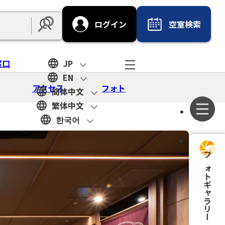
ログイン
空室検索
Submit
窓口
JP
EN
アクセス
フォト
簡体中文
繁体中文
한국어
フォトギャラリー