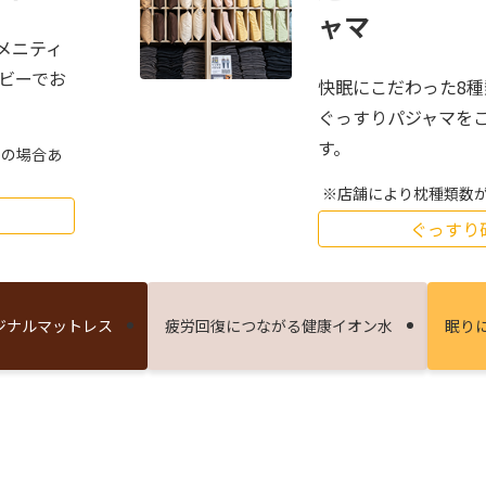
ャマ
メニティ
ロビーでお
快眠にこだわった8
ぐっすりパジャマを
す。
しの場合あ
店舗により枕種類数
ぐっすり
ジナルマットレス
疲労回復につながる健康イオン⽔
眠り