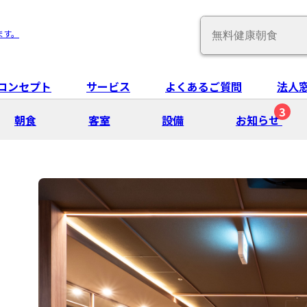
Conduct
ます。
a
search
コンセプト
サービス
よくあるご質問
法人
3
朝⾷
客室
設備
お知らせ