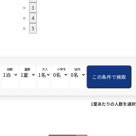
3
4
5
泊数
室数
大人
小学生
幼児
この条件で検索
1室あたりの人数を選