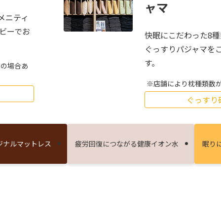
ャマ
メニティ
ロビーでお
快眠にこだわった8
ぐっすりパジャマを
す。
しの場合あ
店舗により枕種類数
ぐっすり
ジナルマットレス
疲労回復につながる健康イオン⽔
眠り