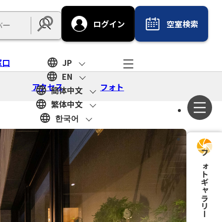
ログイン
空室検索
Submit
窓口
JP
EN
アクセス
フォト
簡体中文
繁体中文
한국어
フォトギャラリー