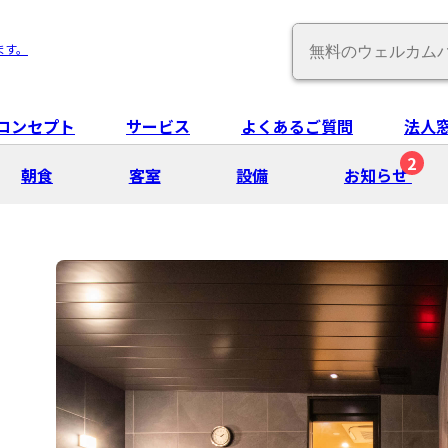
Conduct
ます。
a
search
コンセプト
サービス
よくあるご質問
法人
2
朝⾷
客室
設備
お知らせ