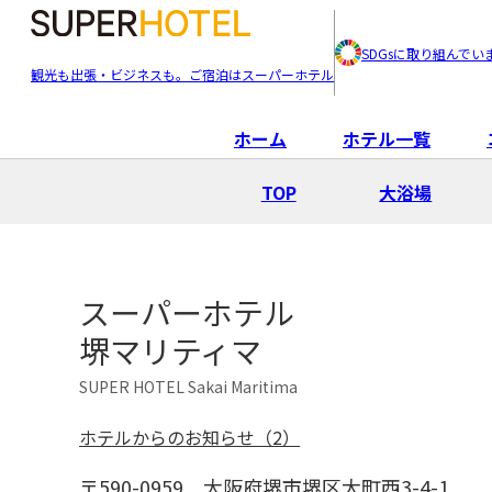
SDGsに取り組んでい
観光も出張・ビジネスも。ご宿泊はスーパーホテル
ホーム
ホテル一覧
TOP
大浴場
スーパーホテル
堺マリティマ
SUPER HOTEL Sakai Maritima
ホテルからのお知らせ（2）
〒590-0959
大阪府堺市堺区大町西3-4-1