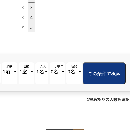
3
4
5
泊数
室数
大人
小学生
幼児
この条件で検索
1室あたりの人数を選