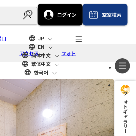
ログイン
空室検索
Submit
窓口
JP
EN
アクセス
フォト
簡体中文
繁体中文
한국어
フォトギャラリー