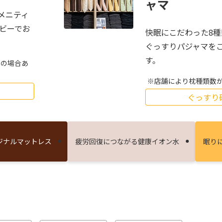
ャマ
メニティ
ロビーでお
快眠にこだわった8
ぐっすりパジャマを
す。
しの場合あ
店舗により枕種類数
ぐっすり
ジナルマットレス
疲労回復につながる健康イオン⽔
眠り