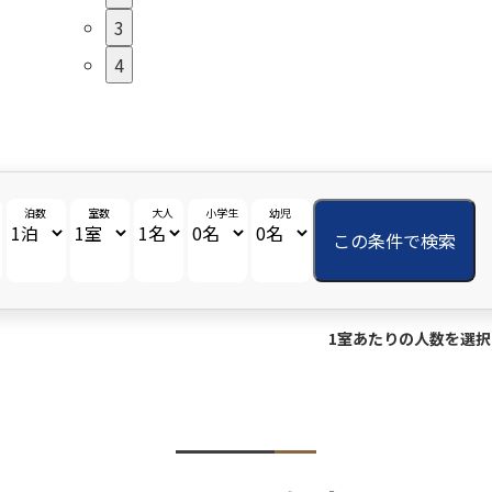
3
4
泊数
室数
大人
小学生
幼児
この条件で検索
1室あたりの人数を選