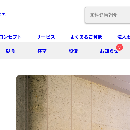
Conduct
ます。
a
search
コンセプト
サービス
よくあるご質問
法人
2
朝⾷
客室
設備
お知らせ