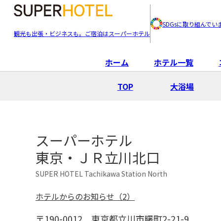
SDGsに取り組んでい
観光も出張・ビジネスも。ご宿泊はスーパーホテル
ホーム
ホテル一覧
TOP
大浴場
スーパーホテル
東京・ＪＲ立川北口
SUPER HOTEL Tachikawa Station North
ホテルからのお知らせ（2）
〒190-0012
東京都立川市曙町2-21-9