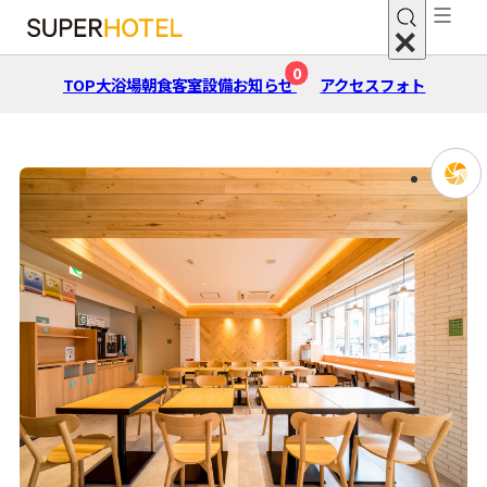
0
TOP
大浴場
朝⾷
客室
設備
お知らせ
アクセス
フォト