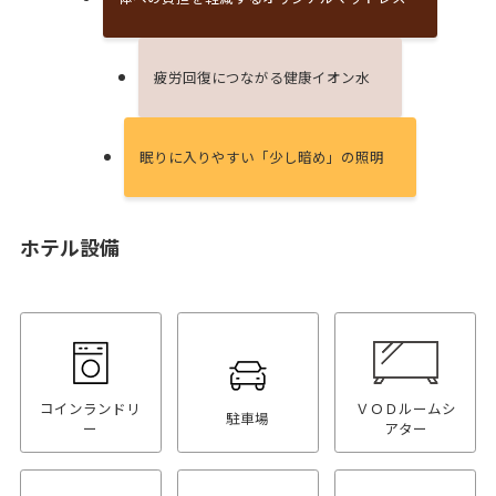
疲労回復につながる健康イオン⽔
眠りに⼊りやすい「少し暗め」の照明
ホテル設備
コインランドリ
ＶＯＤルームシ
駐車場
ー
アター