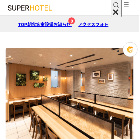
0
TOP
朝⾷
客室
設備
お知らせ
アクセス
フォト