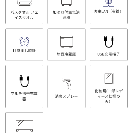
客室LAN（有線）
バスタオル フェ
加湿器付空気清
イスタオル
浄機
目覚まし時計
静音冷蔵庫
USB充電端子
化粧鏡(一部レデ
マルチ携帯充電
消臭スプレー
ィース仕様の
器
み）