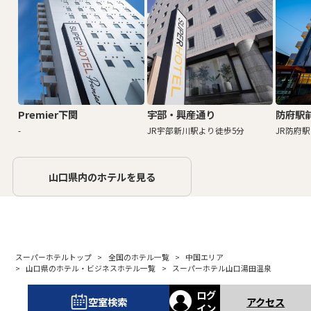
Premier下関
宇部・興産通り
防府駅
-
JR宇部新川駅より徒歩5分
JR防府
山口県内のホテルを見る
スーパーホテルトップ
全国のホテル一覧
中国エリア
山口県のホテル・ビジネスホテル一覧
スーパーホテル山口湯田温泉
ログ
空室検索
アクセス
イン