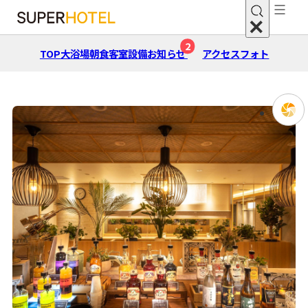
2
TOP
大浴場
朝⾷
客室
設備
お知らせ
アクセス
フォト