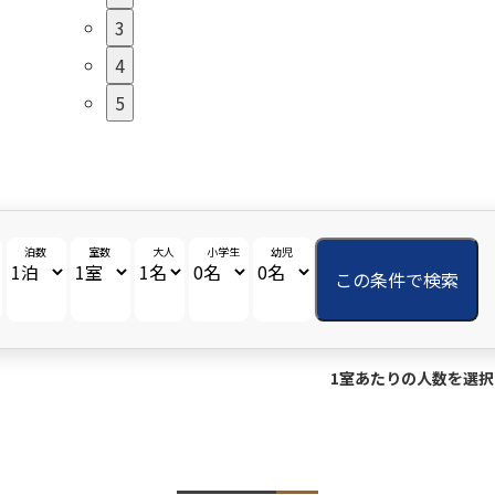
3
4
5
泊数
室数
大人
小学生
幼児
この条件で検索
1室あたりの人数を選