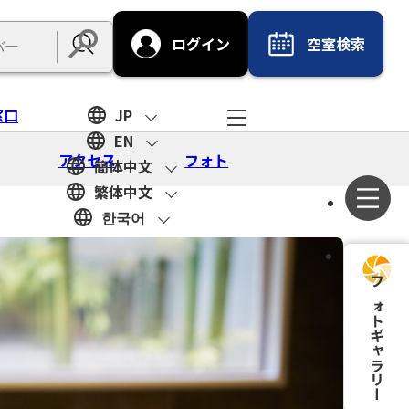
ログイン
空室検索
Submit
窓口
JP
EN
アクセス
フォト
簡体中文
繁体中文
한국어
フォトギャラリー