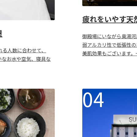
疲れをいやす天
屋
御殿場にいながら奥湯河
弱アルカリ性で低張性の
れる人数に合わせて、
美肌効果もございます。
いなお水や空気、寝具な