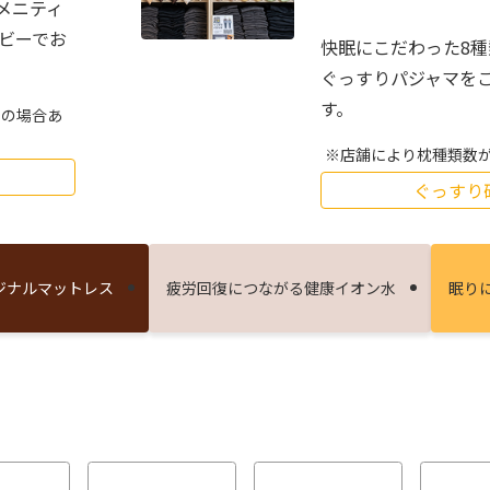
メニティ
ロビーでお
快眠にこだわった8
ぐっすりパジャマを
す。
しの場合あ
店舗により枕種類数
ぐっすり
ジナルマットレス
疲労回復につながる健康イオン⽔
眠り