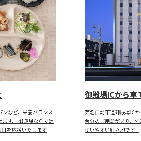
ェ
御殿場ICから
パンなど、栄養バランス
東名自動車道御殿場ICか
ます。 御殿場ならでは
台分のご用意があり、先
1日を応援いたします
使いやすい好立地です。