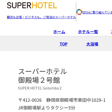
SDGsに取り組んでい
観光も出張・ビジネスも。ご宿泊はスーパーホテル
ホーム
ホテル一覧
TOP
大浴場
スーパーホテル
御殿場２号館
SUPER HOTEL Gotemba 2
〒412-0026
静岡県御殿場市東田中1029-1
JR御殿場駅よりタクシー5分