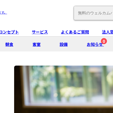
Conduct
ます。
a
search
コンセプト
サービス
よくあるご質問
法人
0
朝⾷
客室
設備
お知らせ