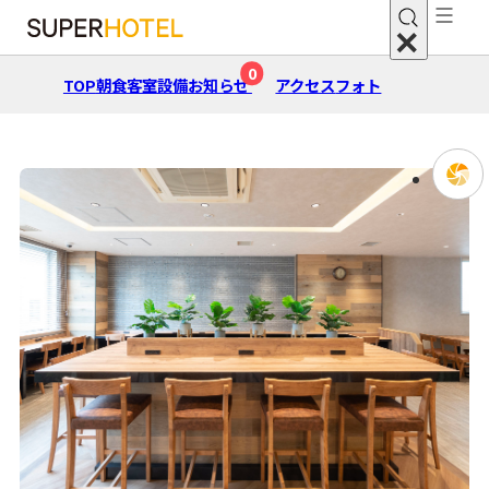
0
TOP
朝⾷
客室
設備
お知らせ
アクセス
フォト