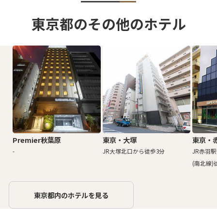
東京都のその他のホテル
Premier秋葉原
東京・大塚
東京・
-
JR大塚北口から徒歩3分
JR赤羽
(南北線)
東京都内のホテルを見る