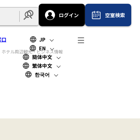
ログイン
空室検索
Submit
窓口
JP
EN
ホテル周辺観光‧ビジネス情報
簡体中文
繁体中文
한국어