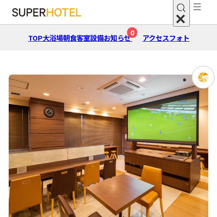
0
TOP
大浴場
朝⾷
客室
設備
お知らせ
アクセス
フォト