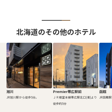
北海道のその他のホテル
旭川
Premier帯広駅前
函館
JR旭川駅から徒歩5分。
ＪＲ根室本線帯広駅北口(東)より
JR函館
徒歩約5分