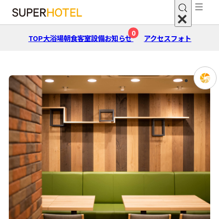
0
TOP
大浴場
朝⾷
客室
設備
お知らせ
アクセス
フォト