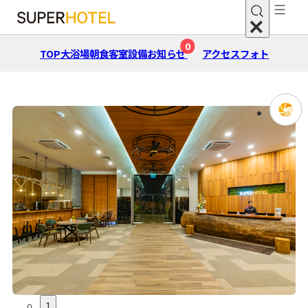
0
TOP
大浴場
朝⾷
客室
設備
お知らせ
アクセス
フォト
1