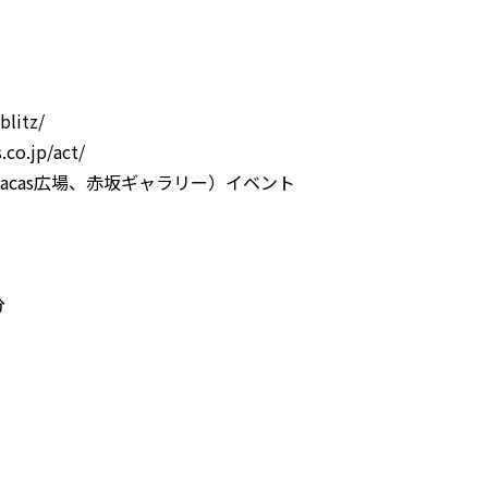
litz/
o.jp/act/
ー、Sacas広場、赤坂ギャラリー）イベント
分