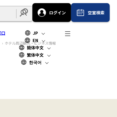
ログイン
空室検索
Submit
窓口
JP
EN
ホテル周辺観光‧ビジネス情報
簡体中文
繁体中文
한국어