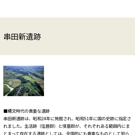
串田新遺跡
■縄文時代の貴重な遺跡
串田新遺跡は、昭和24年に発掘され、昭和51年に国の史跡に指定さ
れました。生活跡（住居群）と墳墓群が、それぞれある範囲内にま
とまって存在する遺跡としては、全国的にも貴重なものとして知ら