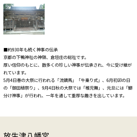
■約930年も続く神事の伝承
京都の下鴨神社の神領、倉垣庄の総社です。
厚い信仰のもとに、数多くの珍しい神事が伝承され、今に受け継が
れています。
5月4日春の大祭に行われる「流鏑馬」「牛乗り式」、6月初卯の日
の「御田植祭り」、9月4日秋の大祭では「稚児舞」、元旦には「鰤
分け神事」が行われ、一年を通して重厚な趣きを出しています。
放生津八幡宮