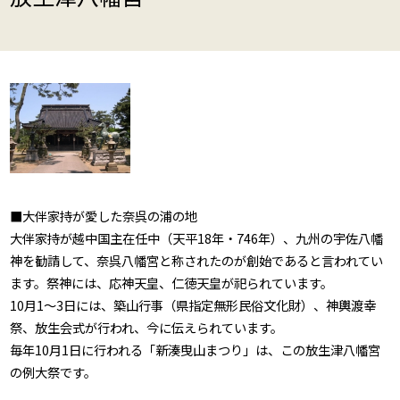
■大伴家持が愛した奈呉の浦の地
大伴家持が越中国主在任中（天平18年・746年）、九州の宇佐八幡
神を勧請して、奈呉八幡宮と称されたのが創始であると言われてい
ます。祭神には、応神天皇、仁徳天皇が祀られています。
10月1～3日には、築山行事（県指定無形民俗文化財）、神輿渡幸
祭、放生会式が行われ、今に伝えられています。
毎年10月1日に行われる「新湊曳山まつり」は、この放生津八幡宮
の例大祭です。