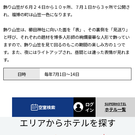
飾り山笠が６月２４日から１０ヶ所、７月１日から３ヶ所で公開さ
れ、福博の町は山笠一色になります。
飾り山笠は、櫛田神社に向いた面を「表」、その裏側を「見送り」
と呼び、それぞれの題材を博多人形師の絢爛豪華な人形で飾ってい
ますので、飾り山笠を見て回るのもこの期間の楽しみ方の１つで
す。また、夜にはライトアップされ、昼間とは違った表情が見れま
す。
日時
毎年7月1日～14日
ログ
空室検索
ホテル一覧
イン
エリアからホテルを探す