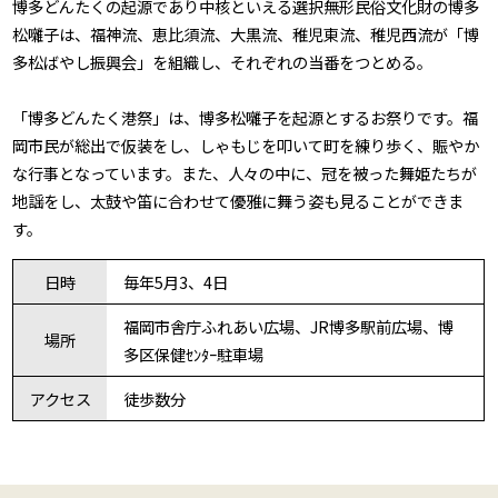
博多どんたくの起源であり中核といえる選択無形民俗文化財の博多
松囃子は、福神流、恵比須流、大黒流、稚児東流、稚児西流が「博
多松ばやし振興会」を組織し、それぞれの当番をつとめる。
「博多どんたく港祭」は、博多松囃子を起源とするお祭りです。福
岡市民が総出で仮装をし、しゃもじを叩いて町を練り歩く、賑やか
な行事となっています。また、人々の中に、冠を被った舞姫たちが
地謡をし、太鼓や笛に合わせて優雅に舞う姿も見ることができま
す。
日時
毎年5月3、4日
福岡市舎庁ふれあい広場、JR博多駅前広場、博
場所
多区保健ｾﾝﾀｰ駐車場
アクセス
徒歩数分